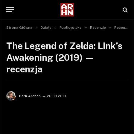
»
»
»
»
Strona Główna
Działy
Publicystyka
Recenzje
Recenzje gier
The Legend of Zelda: Link’s
Awakening (2019) —
recenzja
Dark Archon
26.09.2019