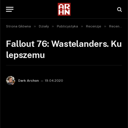
»
»
»
»
Strona Główna
Działy
Publicystyka
Recenzje
Recenzje gier
Fallout 76: Wastelanders. Ku
lepszemu
Dark Archon
19.04.2020