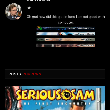
Strona
WWW
Oh god how did this get in here I am not good with
computer.
POSTY
POKREWNE