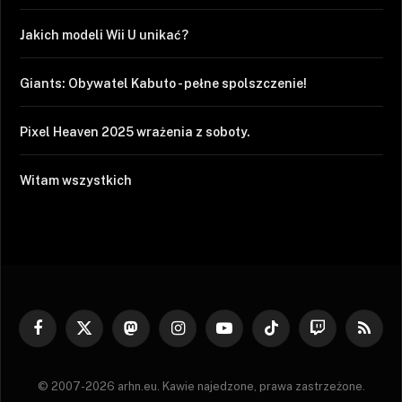
Jakich modeli Wii U unikać?
Giants: Obywatel Kabuto - pełne spolszczenie!
Pixel Heaven 2025 wrażenia z soboty.
Witam wszystkich
Facebook
X
Mastodon
Instagram
YouTube
TikTok
Twitch
RSS
(Twitter)
© 2007-2026 arhn.eu. Kawie najedzone, prawa zastrzeżone.