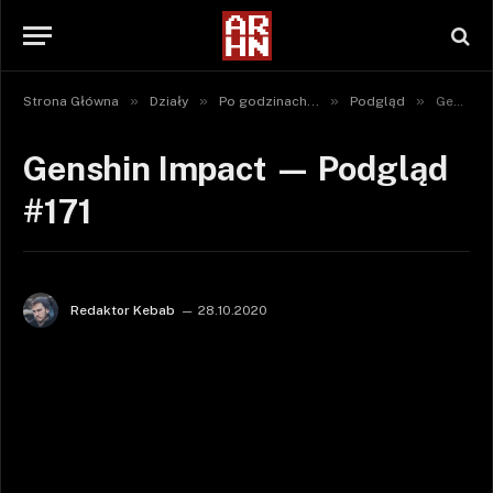
»
»
»
»
Strona Główna
Działy
Po godzinach...
Podgląd
Genshin Impact — Podgląd #171
Genshin Impact — Podgląd
#171
Redaktor Kebab
28.10.2020