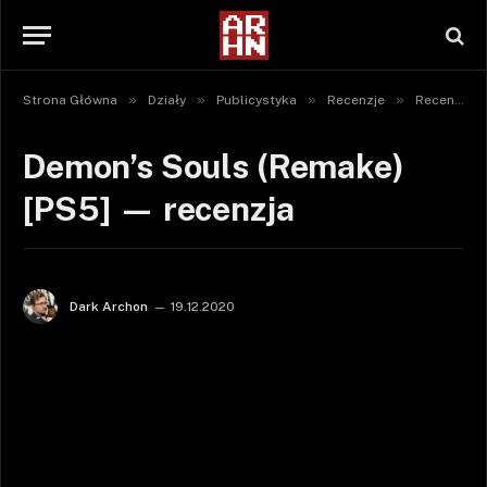
»
»
»
»
Strona Główna
Działy
Publicystyka
Recenzje
Recenzje gier
Demon’s Souls (Remake)
[PS5] — recenzja
Dark Archon
19.12.2020