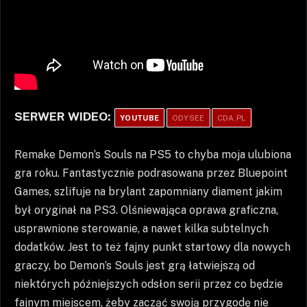
SERWER WIDEO:
YOUTUBE
ODYSEE
CDA.PL
Remake Demon’s Souls na PS5 to chyba moja ulubiona
gra roku. Fantastycznie podrasowana przez Bluepoint
Games, szlifuje na brylant zapomniany diament jakim
był oryginał na PS3. Olśniewająca oprawa graficzna,
usprawnione sterowanie, a nawet kilka subtelnych
dodatków. Jest to też fajny punkt startowy dla nowych
graczy, bo Demon’s Souls jest grą łatwiejszą od
niektórych późniejszych odsłon serii przez co będzie
fajnym miejscem, żeby zacząć swoją przygodę nie