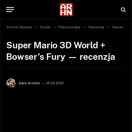
»
»
»
»
Strona Główna
Działy
Publicystyka
Recenzje
Recenzje gier
Super Mario 3D World +
Bowser’s Fury — recenzja
Dark Archon
15.02.2021