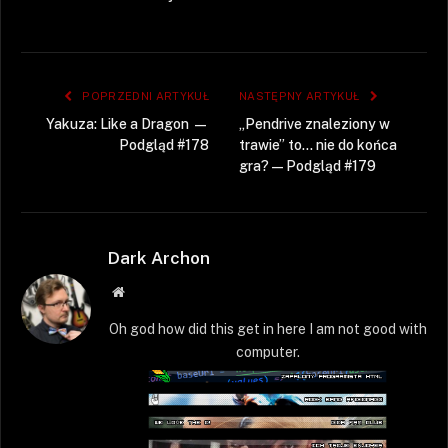
POPRZEDNI ARTYKUŁ
NASTĘPNY ARTYKUŁ
Yakuza: Like a Dragon —
„Pendrive znaleziony w
Podgląd #178
trawie” to… nie do końca
gra? — Podgląd #179
Dark Archon
Strona
WWW
Oh god how did this get in here I am not good with
computer.