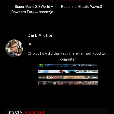
Super Mario 3D World +
Recenzja: Elgato Wave:3
Bowser’s Fury — recenzja
Dark Archon
Strona
WWW
Oh god how did this get in here I am not good with
computer.
POSTY
POKREWNE