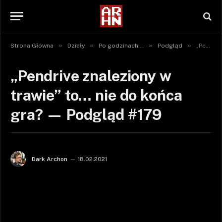
»
»
»
»
Strona Główna
Działy
Po godzinach...
Podgląd
„Pendrive znaleziony w trawie” to… nie do końca gra? — Podgląd #179
„Pendrive znaleziony w
trawie” to… nie do końca
gra? — Podgląd #179
Dark Archon
18.02.2021