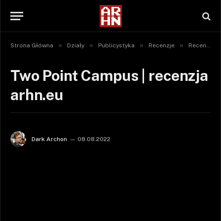
»
»
»
»
Strona Główna
Działy
Publicystyka
Recenzje
Recenzje gier
Two Point Campus | recenzja
arhn.eu
Dark Archon
08.08.2022