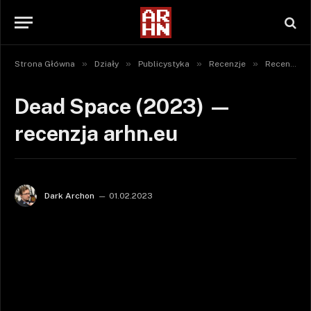
»
»
»
»
Strona Główna
Działy
Publicystyka
Recenzje
Recenzje gier
Dead Space (2023) —
recenzja arhn.eu
Dark Archon
01.02.2023