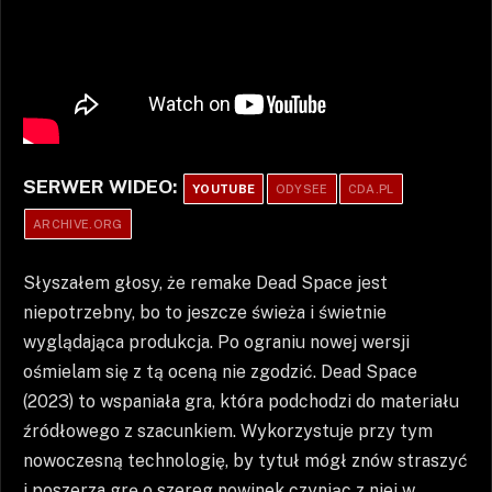
SERWER WIDEO:
YOUTUBE
ODYSEE
CDA.PL
ARCHIVE.ORG
Słyszałem głosy, że remake Dead Space jest
niepotrzebny, bo to jeszcze świeża i świetnie
wyglądająca produkcja. Po ograniu nowej wersji
ośmielam się z tą oceną nie zgodzić. Dead Space
(2023) to wspaniała gra, która podchodzi do materiału
źródłowego z szacunkiem. Wykorzystuje przy tym
nowoczesną technologię, by tytuł mógł znów straszyć
i poszerza grę o szereg nowinek czyniąc z niej w