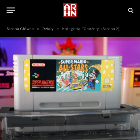
»
»
Strona Główna
Działy
Kategoria: "Gadżety" (Strona 2)