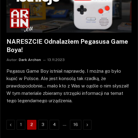
NARESZCIE Odnalazłem Pegasusa Game
Boya!
Autor:
Dark Archon
13.11.2023
Pegasus Game Boy istniał naprawdę. I można go było
kupić w Polsce. Ale jest konsolą tak rzadką, że
prawdopodobnie… mało kto z Was w ogóle o nim słyszał!
W tym materiale zbieramy strzępki informacji na temat
tego legendarnego urządzenia.
Poprzednie
…
Następne
1
2
3
4
16