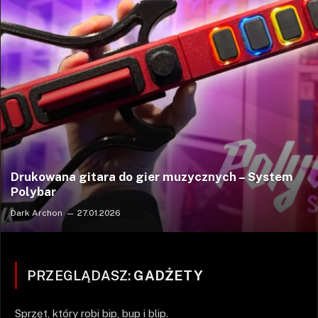
Drukowana gitara do gier muzycznych – System
Polybar
Dark Archon
27.01.2026
PRZEGLĄDASZ:
GADŻETY
Sprzęt, który robi bip, bup i blip.