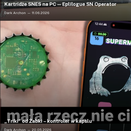
Kartridże SNES na PC — Eplilogue SN Operator
Dark Archon
11.06.2026
„Triki” od Żabki – kontroler w kapslu
Dark Archon
20.05.2026