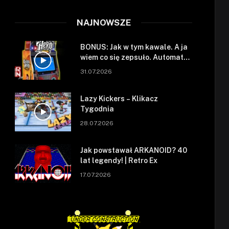
NAJNOWSZE
BONUS: Jak w tym kawale. A ja
wiem co się zepsuło. Automat
się zepsuł.
31.07.2026
Lazy Kickers – Klikacz
Tygodnia
28.07.2026
Jak powstawał ARKANOID? 40
lat legendy! | Retro Ex
17.07.2026