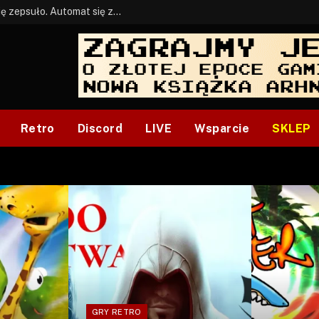
BONUS: Jak w tym kawale. A ja wiem co się zepsuło. Automat się zepsuł.
Retro
Discord
LIVE
Wsparcie
SKLEP
GRY RETRO