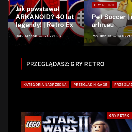
GRY RETRO
Jak powstawał
ARKANOID? 40 lat
Pet Soccer | 
legendy! | Retro Ex
arhn.eu
Dark Archon
17.07.2026
Pan Dibbler
14.07.2
PRZEGLĄDASZ:
GRY RETRO
KATEGORIA NADRZĘDNA
PRZEGLĄD N-GAGE
PRZEGLĄD
GRY RETRO