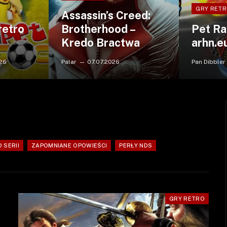
GRY RET
Assassin’s Creed:
retro
Brotherhood –
Pet Ra
Kredo Bractwa
arhn.e
026
Palar
07.07.2026
Pan Dibbler
 SERII
ZAPOMNIANE OPOWIEŚCI
PERŁY NDS
GRY RETRO