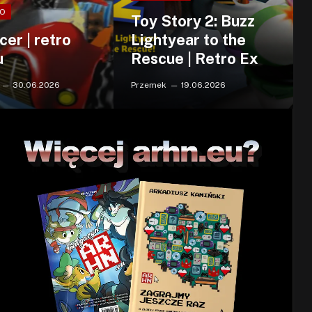
RO
Toy Story 2: Buzz
cer | retro
Lightyear to the
u
Rescue | Retro Ex
30.06.2026
Przemek
19.06.2026