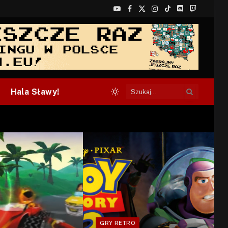
YouTube
Facebook
X
Instagram
TikTok
Discord
Twitch
(Twitter)
Hala Sławy!
GRY RETRO