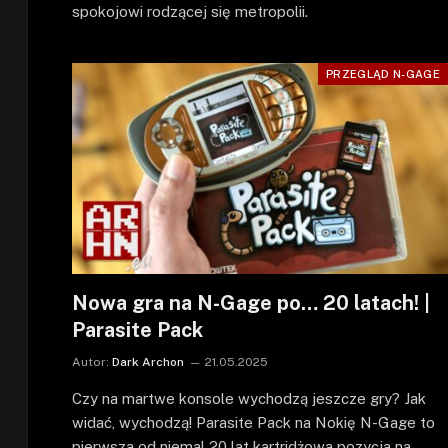
spokojowi rodzącej się metropolii.
PRZEGLĄD N-GAGE
Nowa gra na N-Gage po… 20 latach! |
Parasite Pack
Autor:
Dark Archon
21.05.2025
Czy na martwe konsole wychodzą jeszcze gry? Jak
widać, wychodzą! Parasite Pack na Nokię N-Gage to
pierwsza od niemal 20 lat kartridżowa pozycja na