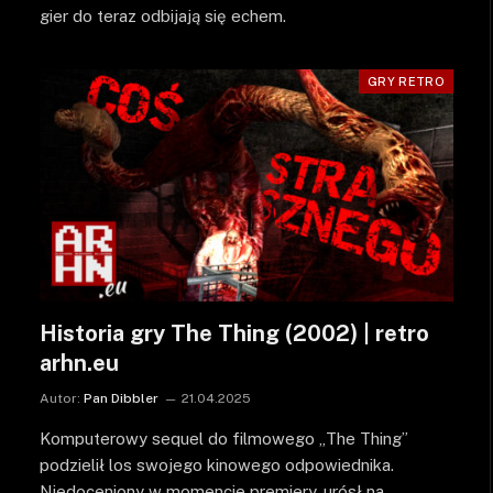
gier do teraz odbijają się echem.
GRY RETRO
Historia gry The Thing (2002) | retro
arhn.eu
Autor:
Pan Dibbler
21.04.2025
Komputerowy sequel do filmowego „The Thing”
podzielił los swojego kinowego odpowiednika.
Niedoceniony w momencie premiery, urósł na