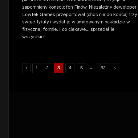
zapomniany konsolofon Finów. Niezależny deweloper
Lowtek Games przeportował (choć nie do końca) trzy
swoje tytuły i wydał je w limitowanym nakładzie w
fizycznej formie. I co ciekawe… sprzedał je
wszystkie!
Poprzednie
…
Następne
1
2
3
4
5
32