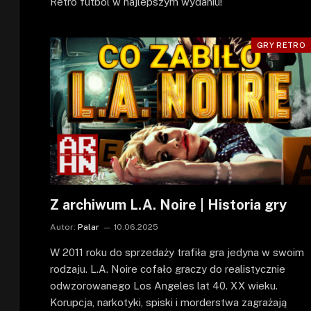
Retro futbol w najlepszym wydaniu!
GRY RETRO
Z archiwum L.A. Noire | Historia gry
Autor:
Palar
10.06.2025
W 2011 roku do sprzedaży trafiła gra jedyna w swoim
rodzaju. L.A. Noire cofało graczy do realistycznie
odwzorowanego Los Angeles lat 40. XX wieku.
Korupcja, narkotyki, spiski i morderstwa zagrażają