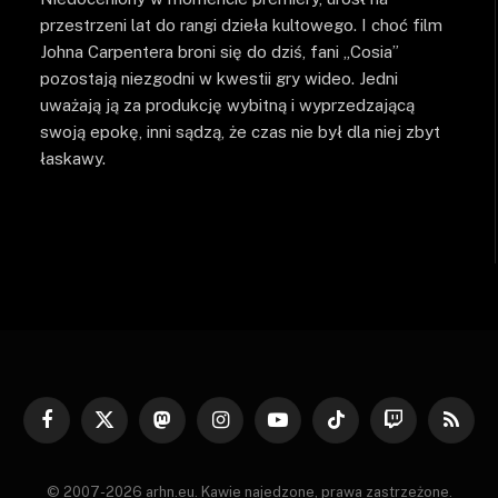
przestrzeni lat do rangi dzieła kultowego. I choć film
Johna Carpentera broni się do dziś, fani „Cosia”
pozostają niezgodni w kwestii gry wideo. Jedni
uważają ją za produkcję wybitną i wyprzedzającą
swoją epokę, inni sądzą, że czas nie był dla niej zbyt
łaskawy.
Facebook
X
Mastodon
Instagram
YouTube
TikTok
Twitch
RSS
(Twitter)
© 2007-2026 arhn.eu. Kawie najedzone, prawa zastrzeżone.