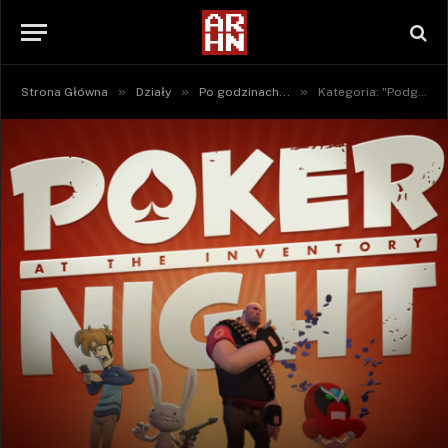
»
»
»
Strona Główna
Działy
Po godzinach...
Kategoria: "Podgląd" (Strona 3)