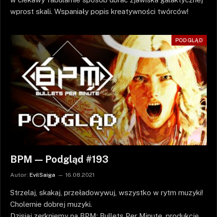
wprost skali. Wspaniały popis kreatywności twórców!
PODGLĄD
BPM — Podgląd #193
Autor:
EvilSaiga
16.08.2021
Strzelaj, skakaj, przeładowywuj, wszystko w rytm muzyki!
Cholernie dobrej muzyki.
Dzisiaj zerkniemy na BPM: Bullets Per Minute, produkcję