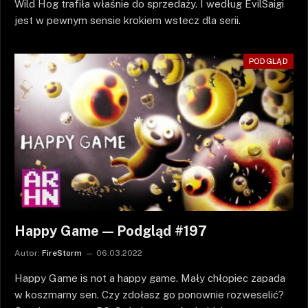
Wild Hog trafiła właśnie do sprzedaży. I według EvilSaigi
jest w pewnym sensie krokiem wstecz dla serii.
PODGLĄD
Happy Game — Podgląd #197
Autor:
FireStorm
06.03.2022
Happy Game is not a happy game. Mały chłopiec zapada
w koszmarny sen. Czy zdołasz go ponownie rozweselić?