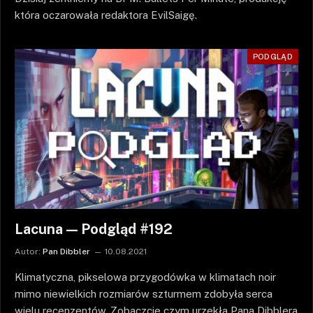
która oczarowała redaktora EvilSaigę.
PODGLĄD
Lacuna — Podgląd #192
Autor:
Pan Dibbler
10.08.2021
Klimatyczna, pikselowa przygodówka w klimatach noir
mimo niewielkich rozmiarów szturmem zdobyła serca
wielu recenzentów. Zobaczcie czym urzekła Pana Dibblera