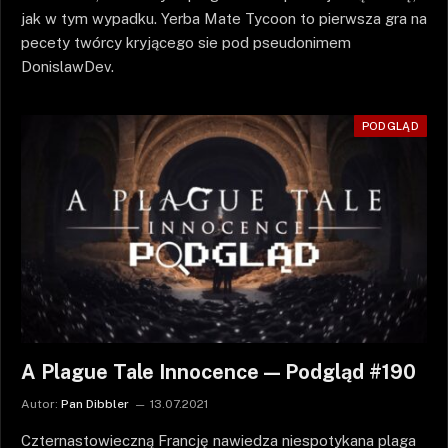
jak w tym wypadku. Yerba Mate Tycoon to pierwsza gra na
pecety twórcy kryjącego sie pod pseudonimem
DonislawDev.
PODGLĄD
A Plague Tale Innocence — Podgląd #190
Autor:
Pan Dibbler
13.07.2021
Czternastowieczną Francję nawiedza niespotykana plaga