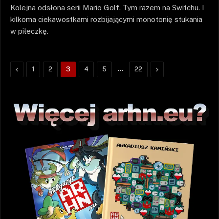
Kolejna odsłona serii Mario Golf. Tym razem na Switchu. I
kilkoma ciekawostkami rozbijającymi monotonię stukania
w piłeczkę.
Poprzednie
…
Następne
1
2
3
4
5
22