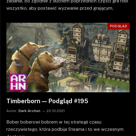
zadanie, bo zgodnie z duchem poprzednich części gra robi
wszystko, aby postawić wyzwanie przed grającym.
PODGLĄD
Timberborn — Podgląd #195
Autor:
Dark Archon
20.10.2021
Bober boberowi bobrem w tej strategii czasu
rzeczywistego, która podbija Steama i to we wczesnym