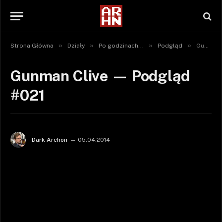
»
»
»
»
Strona Główna
Działy
Po godzinach...
Podgląd
Gunman Clive — Podgląd #021
Gunman Clive — Podgląd
#021
Dark Archon
05.04.2014