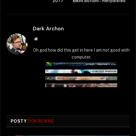
2077
Bikini Bottom – Rehydrated
Dark Archon
Strona
WWW
Oh god how did this get in here I am not good with
computer.
POSTY
POKREWNE