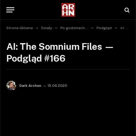
»
»
»
»
Strona Główna
Działy
Po godzinach...
Podgląd
AI: The Somnium Files — Podgląd #166
AI: The Somnium Files —
Podgląd #166
Dark Archon
15.06.2020