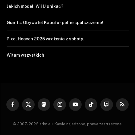
Jakich modeli Wii U unikać?
Giants: Obywatel Kabuto - pełne spolszczenie!
Pixel Heaven 2025 wrażenia z soboty.
Witam wszystkich
Facebook
X
Mastodon
Instagram
YouTube
TikTok
Twitch
RSS
(Twitter)
© 2007-2026 arhn.eu. Kawie najedzone, prawa zastrzeżone.