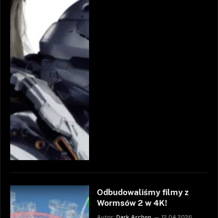
Odbudowaliśmy filmy z
Wormsów 2 w 4K!
Autor:
Dark Archon
12.04.2026