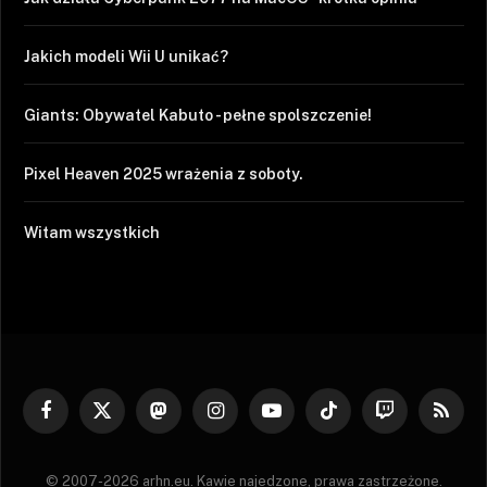
Jakich modeli Wii U unikać?
Giants: Obywatel Kabuto - pełne spolszczenie!
Pixel Heaven 2025 wrażenia z soboty.
Witam wszystkich
Facebook
X
Mastodon
Instagram
YouTube
TikTok
Twitch
RSS
(Twitter)
© 2007-2026 arhn.eu. Kawie najedzone, prawa zastrzeżone.