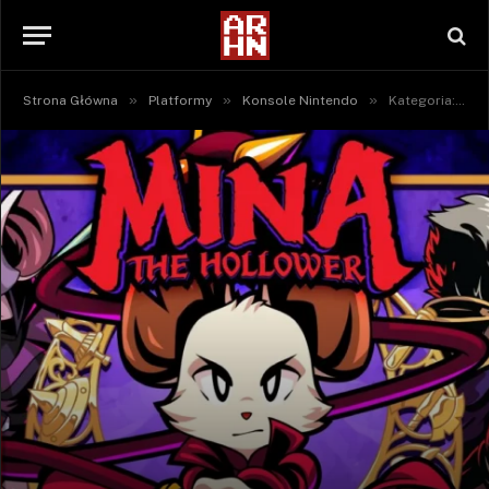
»
»
»
Strona Główna
Platformy
Konsole Nintendo
Kategoria: "Nintendo Switch" (Strona 3)