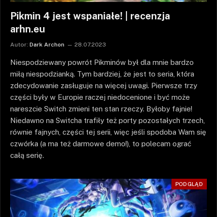
Pikmin 4 jest wspaniałe! | recenzja
arhn.eu
Autor:
Dark Archon
28.07.2023
Niespodziewany powrót Pikminów był dla mnie bardzo
miłą niespodzianką. Tym bardziej, że jest to seria, która
zdecydowanie zasługuje na więcej uwagi. Pierwsze trzy
części były w Europie raczej niedocenione i być może
nareszcie Switch zmieni ten stan rzeczy. Byłoby fajnie!
Niedawno na Switcha trafiły też porty pozostałych trzech,
równie fajnych, części tej serii, więc jeśli spodoba Wam się
czwórka (a ma też darmowe demo!), to polecam ograć
całą serię.
PODGLĄD