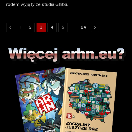
rodem wyjęty ze studia Ghibli.
Poprzednie
…
Następne
1
2
3
4
5
24