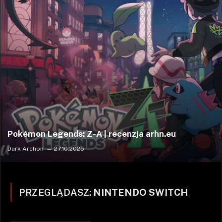
Pokémon Legends: Z-A | recenzja arhn.eu
Dark Archon
27.10.2025
PRZEGLĄDASZ:
NINTENDO SWITCH