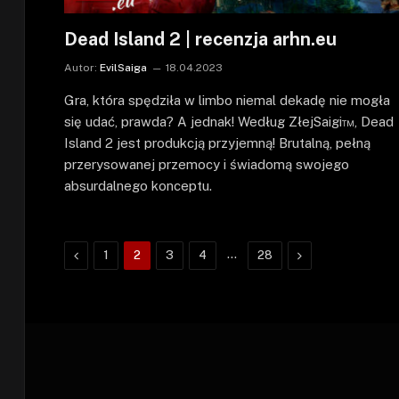
Dead Island 2 | recenzja arhn.eu
Autor:
EvilSaiga
18.04.2023
Gra, która spędziła w limbo niemal dekadę nie mogła
się udać, prawda? A jednak! Według ZłejSaigi™, Dead
Island 2 jest produkcją przyjemną! Brutalną, pełną
przerysowanej przemocy i świadomą swojego
absurdalnego konceptu.
Poprzednie
…
Następne
1
2
3
4
28