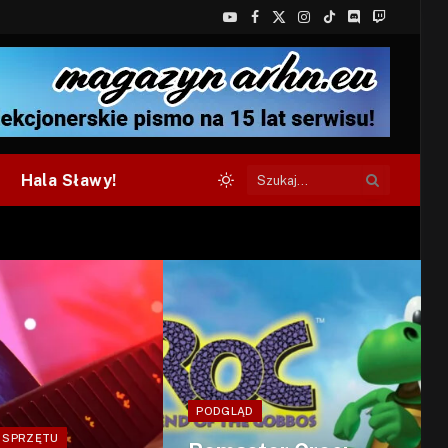
YouTube
Facebook
X
Instagram
TikTok
Discord
Twitch
(Twitter)
Hala Sławy!
PODGLĄD
 SPRZĘTU