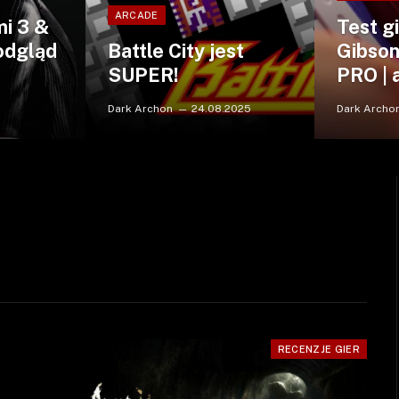
ARCADE
i 3 &
Test g
Podgląd
Battle City jest
Gibson
SUPER!
PRO | 
Dark Archon
24.08.2025
Dark Archo
RECENZJE GIER