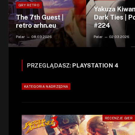
GRY RETRO
Yakuza Kiwam
The 7th Guest |
Dark Ties | 
retro arhn.eu
#224
Palar
08.03.2026
Palar
02.03.2026
PRZEGLĄDASZ:
PLAYSTATION 4
KATEGORIA NADRZĘDNA
RECENZJE GIER