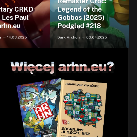
Remaster Croc:
itary CRKD
Legend of the
 Les Paul
Gobbos (2025) |
arhn.eu
Podgląd #218
n
14.08.2025
Dark Archon
03.04.2025