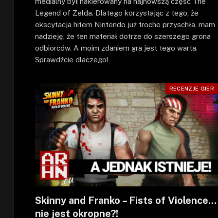
medialny był nakierowany na najnowszą część The
Legend of Zelda. Dlatego korzystając z tego, że
ekscytacja hitem Nintendo już troche przyschła, mam
nadzieję, że ten materiał dotrze do szerszego grona
odbiorców. A moim zdaniem gra jest tego warta.
Sprawdźcie dlaczego!
RECENZJE GIER
Skinny and Franko – Fists of Violence…
nie jest okropne?!