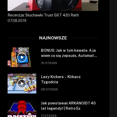
Recenzja: Słuchawki Trust GXT 420 Rath
07.08.2019
NAJNOWSZE
BONUS: Jak w tym kawale. A ja
wiem co się zepsuło. Automat
się zepsuł.
31.07.2026
Lazy Kickers – Klikacz
Tygodnia
28.07.2026
Jak powstawał ARKANOID? 40
lat legendy! | Retro Ex
17.07.2026