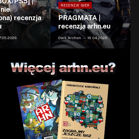
BOX/PS5] |
RECENZJE GIER
 nie
ona) recenzja
PRAGMATA |
u
recenzja arhn.eu
7.05.2026
Dark Archon
16.04.2026