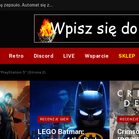
BONUS: Jak w tym kawale. A ja wiem co się zepsuło. Automat się zepsuł.
Retro
Discord
LIVE
Wsparcie
SKLEP
"PlayStation 5" (Strona 2)
RECENZJE GIER
RECENZJE
LEGO Batman:
Crimso