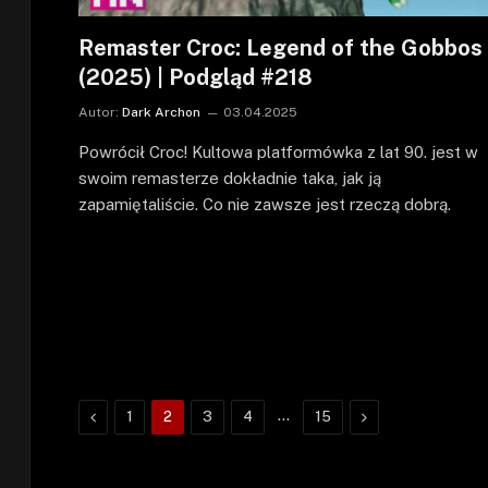
Remaster Croc: Legend of the Gobbos
(2025) | Podgląd #218
Autor:
Dark Archon
03.04.2025
Powrócił Croc! Kultowa platformówka z lat 90. jest w
swoim remasterze dokładnie taka, jak ją
zapamiętaliście. Co nie zawsze jest rzeczą dobrą.
Poprzednie
…
Następne
1
2
3
4
15