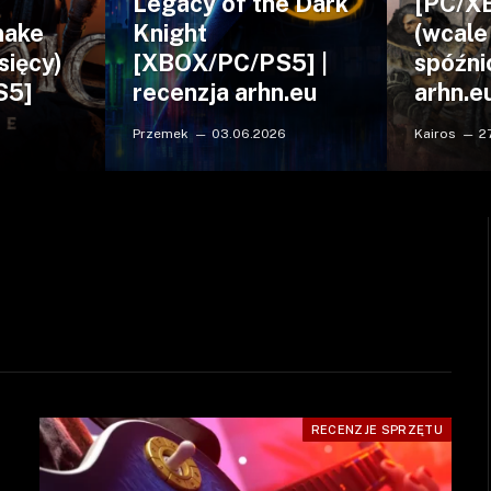
Legacy of the Dark
[PC/X
make
Knight
(wcale
sięcy)
[XBOX/PC/PS5] |
spóźni
S5]
recenzja arhn.eu
arhn.e
Przemek
03.06.2026
Kairos
2
RECENZJE SPRZĘTU