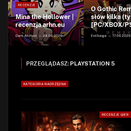
RECENZJE
O Gothic Re
Mina the Hollower |
słów kilka (ty
recenzja arhn.eu
[PC/XBOX/P
Dark Archon
24.06.2026
EvilSaiga
17.06.2026
PRZEGLĄDASZ:
PLAYSTATION 5
KATEGORIA NADRZĘDNA
RECENZJE GIER