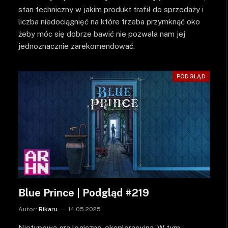
stan techniczny w jakim produkt trafił do sprzedaży i
liczba niedociągnięć na które trzeba przymknąć oko
żeby móc się dobrze bawić nie pozwala nam jej
jednoznacznie zarekomendować.
PODGLĄD
Blue Prince | Podgląd #219
Autor:
Rikaru
14.05.2025
Nietypowa gra logiczno-eksploracyjna. W tym