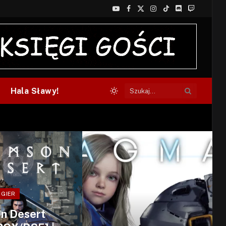
YouTube
Facebook
X
Instagram
TikTok
Discord
Twitch
(Twitter)
Hala Sławy!
 GIER
n Desert