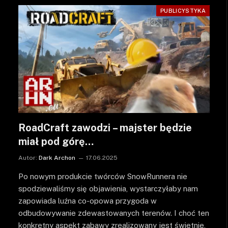
PUBLICYSTYKA
RoadCraft zawodzi – majster będzie
miał pod górę…
Autor:
Dark Archon
17.06.2025
Po nowym produkcie twórców SnowRunnera nie
spodziewaliśmy się objawienia, wystarczyłaby nam
zapowiada luźna co-opowa przygoda w
odbudowywanie zdewastowanych terenów. I choć ten
konkretny aspekt zabawy zrealizowany jest świetnie,