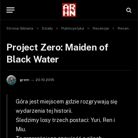
»
»
»
»
Strona Główna
Działy
Publicystyka
Recenzje
Recenzje gier
Project Zero: Maiden of
Black Water
grem
20.10.2015
Góra jest miejscem gdzie rozgrywają się
wydarzenia tej historii.
Śledzimy losy trzech postaci: Yuri, Ren i
Miu.