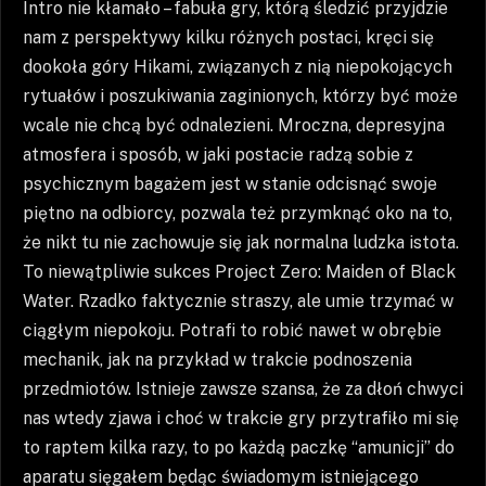
Intro nie kłamało – fabuła gry, którą śledzić przyjdzie
nam z perspektywy kilku różnych postaci, kręci się
dookoła góry Hikami, związanych z nią niepokojących
rytuałów i poszukiwania zaginionych, którzy być może
wcale nie chcą być odnalezieni. Mroczna, depresyjna
atmosfera i sposób, w jaki postacie radzą sobie z
psychicznym bagażem jest w stanie odcisnąć swoje
piętno na odbiorcy, pozwala też przymknąć oko na to,
że nikt tu nie zachowuje się jak normalna ludzka istota.
To niewątpliwie sukces Project Zero: Maiden of Black
Water. Rzadko faktycznie straszy, ale umie trzymać w
ciągłym niepokoju. Potrafi to robić nawet w obrębie
mechanik, jak na przykład w trakcie podnoszenia
przedmiotów. Istnieje zawsze szansa, że za dłoń chwyci
nas wtedy zjawa i choć w trakcie gry przytrafiło mi się
to raptem kilka razy, to po każdą paczkę “amunicji” do
aparatu sięgałem będąc świadomym istniejącego