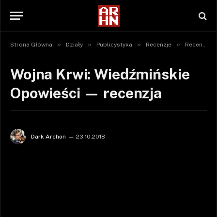
»
»
»
»
Strona Główna
Działy
Publicystyka
Recenzje
Recenzje gier
Wojna Krwi: Wiedźmińskie
Opowieści — recenzja
Dark Archon
23.10.2018