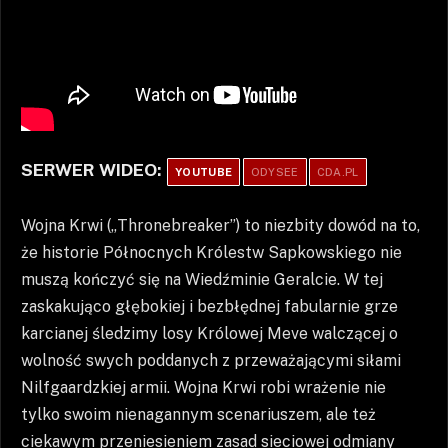
SERWER WIDEO:
YOUTUBE
ODYSEE
CDA.PL
Wojna Krwi („Thronebreaker”) to niezbity dowód na to,
że historie Północnych Królestw Sapkowskiego nie
muszą kończyć się na Wiedźminie Geralcie. W tej
zaskakująco głębokiej i bezbłędnej fabularnie grze
karcianej śledzimy losy Królowej Meve walczącej o
wolność swych poddanych z przeważającymi siłami
Nilfgaardzkiej armii. Wojna Krwi robi wrażenie nie
tylko swoim nienagannym scenariuszem, ale też
ciekawym przeniesieniem zasad sieciowej odmiany