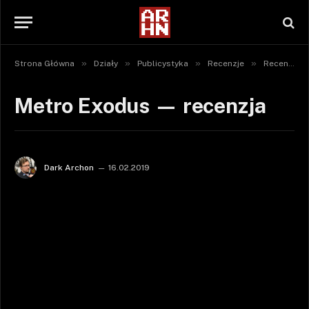
»
»
»
»
Strona Główna
Działy
Publicystyka
Recenzje
Recenzje gier
Metro Exodus — recenzja
Dark Archon
16.02.2019