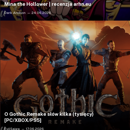
Mina the Hollower | recenzja arhn.eu
Dark Archon
24.06.2026
O Gothic Remake słów kilka (tysięcy)
[PC/XBOX/PS5]
EvilSaiga
17.06.2026