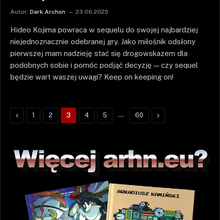
Autor:
Dark Archon
23.06.2025
Hideo Kojima powraca w sequelu do swojej najbardziej
niejednoznacznie odebranej gry. Jako miłośnik odsłony
pierwszej mam nadzieję stać się drogowskazem dla
podobnych sobie i pomóc podjąć decyzję — czy sequel
będzie wart waszej uwagi? Keep on keeping on!
Poprzednie
…
Następne
1
2
3
4
5
60