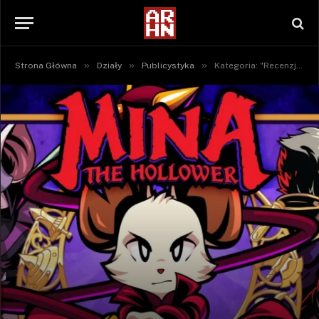
»
»
»
Strona Główna
Działy
Publicystyka
Kategoria: "Recenzje" (Strona 3)