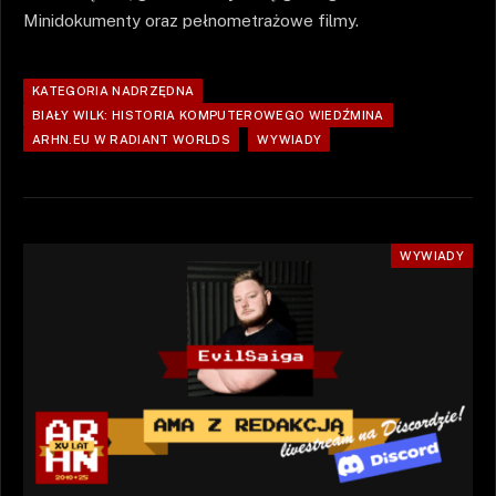
Minidokumenty oraz pełnometrażowe filmy.
KATEGORIA NADRZĘDNA
BIAŁY WILK: HISTORIA KOMPUTEROWEGO WIEDŹMINA
ARHN.EU W RADIANT WORLDS
WYWIADY
WYWIADY