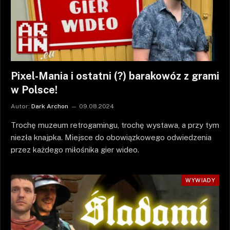
Pixel-Mania i ostatni (?) barakowóz z grami
w Polsce!
Autor:
Dark Archon
09.08.2024
Trochę muzeum retrogamingu, trochę wystawa, a przy tym
niezła knajpka. Miejsce do obowiązkowego odwiedzenia
przez każdego miłośnika gier wideo.
WYWIADY