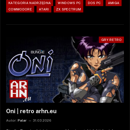
KATEGORIA NADRZĘDNA
WINDOWS PC
DOS PC
AMIGA
COMMODORE
ATARI
ZX SPECTRUM
GRY RETRO
Oni | retro arhn.eu
Autor:
Palar
31.03.2026