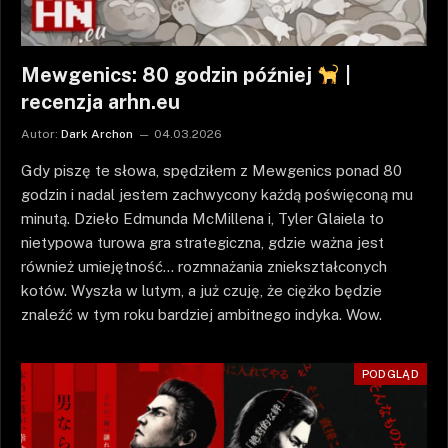
Mewgenics: 80 godzin później
|
recenzja arhn.eu
Autor:
Dark Archon
04.03.2026
Gdy piszę te słowa, spędziłem z Mewgenics ponad 80
godzin i nadal jestem zachwycony każdą poświęconą mu
minutą. Dzieło Edmunda McMillena i, Tyler Glaiela to
nietypowa turowa gra strategiczna, gdzie ważna jest
również umiejętność… rozmnażania zniekształconych
kotów. Wyszła w lutym, a już czuję, że ciężko będzie
znaleźć w tym roku bardziej ambitnego indyka. Wow.
PODGLĄD