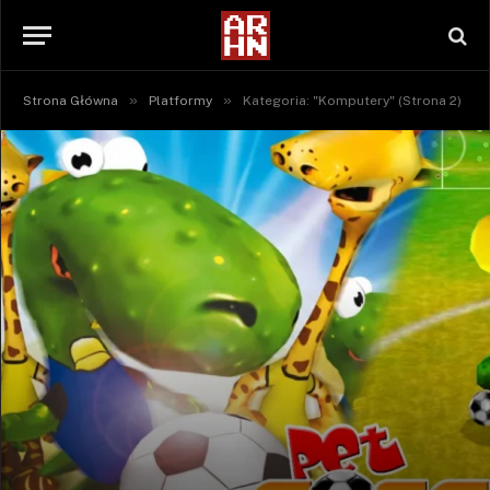
»
»
Strona Główna
Platformy
Kategoria: "Komputery" (Strona 2)