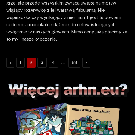
grze, ale przede wszystkim zwraca uwagę na motyw
wiążący rozgrywkę z jej warstwą fabularną. Nie
wspinaczka czy wynikający z niej triumf jest tu bowiem
sednem, a maniakalne dążenie do celów istniejących
wyłącznie w naszych głowach. Mimo ceny jaką płacimy za
to my i nasze otoczenie.
Poprzednie
…
Następne
1
2
3
4
68