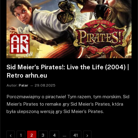
Sid Meier’s Pirates!: Live the Life (2004) |
Retro arhn.eu
Autor:
Palar
29.08.2025
Porozmawiajmy o piractwie! Tym razem, tym morskim. Sid
Meier’s Pirates to remake gry Sid Meier’s Pirates, która
była ulepszoną wersją gry Sid Meier’s Pirates.
Poprzednie
…
Następne
1
2
3
4
41