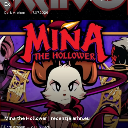
Ex
Dark Archon
17.07.2026
Mina the Hollower | recenzja arhn.eu
Dark Archon
24.06.2026