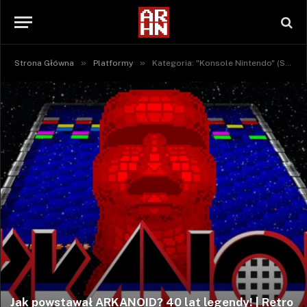
»
»
Strona Główna
Platformy
Kategoria: "Konsole Nintendo" (Strona 2)
Jak powstawał ARKANOID? 40 lat legendy! | Retro