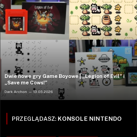
Dwie nowe gry Game Boyowe | „Legion of Evil” i
„Save me Cows!”
Dark Archon
13.05.2026
PRZEGLĄDASZ:
KONSOLE NINTENDO