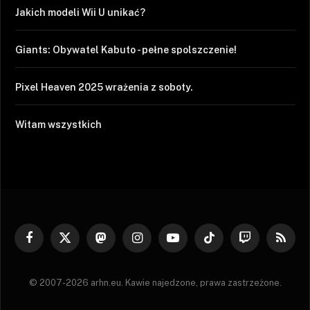
Jakich modeli Wii U unikać?
Giants: Obywatel Kabuto - pełne spolszczenie!
Pixel Heaven 2025 wrażenia z soboty.
Witam wszystkich
Facebook
X
Mastodon
Instagram
YouTube
TikTok
Twitch
RSS
(Twitter)
© 2007-2026 arhn.eu. Kawie najedzone, prawa zastrzeżone.