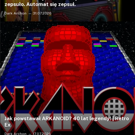
zepsuło. Automat się zepsuł.
Dark Archon
31.07.2026
Jak powstawał ARKANOID? 40 lat legendy! | Retro
Ex
Dark Archon
17.07.2026