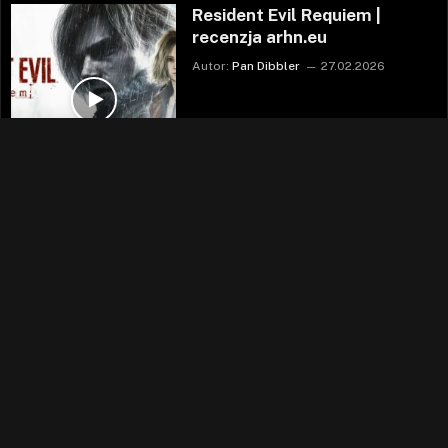
Resident Evil Requiem |
recenzja arhn.eu
Autor:
Pan Dibbler
27.02.2026
Super Bomberman
Collection to CUDO |
Podgląd #223
Autor:
Dark Archon
26.02.2026